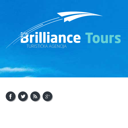
TURISTIČKA AGENCIJA
About Us
Visit Bosnia
Visit Balkan
Contact