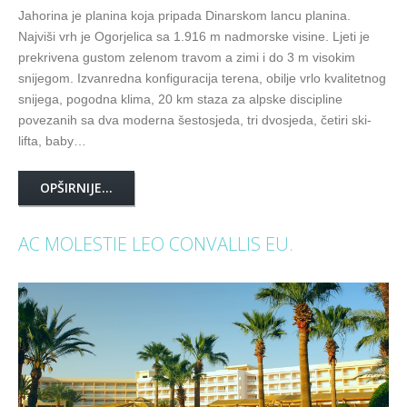
Jahorina je planina koja pripada Dinarskom lancu planina.
Najviši vrh je Ogorjelica sa 1.916 m nadmorske visine. Ljeti je
prekrivena gustom zelenom travom a zimi i do 3 m visokim
snijegom. Izvanredna konfiguracija terena, obilje vrlo kvalitetnog
snijega, pogodna klima, 20 km staza za alpske discipline
povezanih sa dva moderna šestosjeda, tri dvosjeda, četiri ski-
lifta, baby…
OPŠIRNIJE...
AC MOLESTIE LEO CONVALLIS EU.