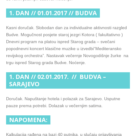
1. DAN // 01.01.2017 // BUDVA
Kasni doručak. Slobodan dan za individualne aktivnosti razgled
Budve. Mogučnost posjete staroj jezgri Kotora ( fakultativno )
Dnevni program na platou ispred Starog grada – svečani
popodnevni koncert klasične muzike u izvedbi“Mediteransko
revijskog orchestra”. Nastavak večernje Novogodišnje žurke na
trgu ispred Starog grada Budve. Noćenje.
1. DAN // 02.01.2017. // BUDVA –
SARAJEVO
Doručak. Napuštanje hotela i polazak za Sarajevo. Usputne
pauze prema potrebi. Dolazak u večernjim satima.
NAPOMENA:
Kalkulacija rađena na bazi 40 putnika, u slučaju prijavljivanja