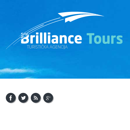
TURISTIČKA AGENCIJA
About Us
Visit Bosnia
Visit Balkan
Contact