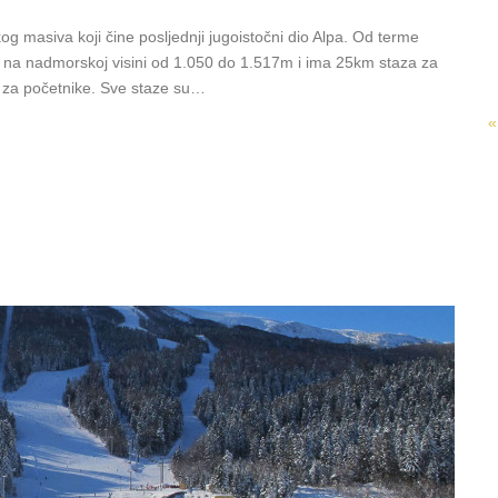
g masiva koji čine posljednji jugoistočni dio Alpa. Od terme
re na nadmorskoj visini od 1.050 do 1.517m i ima 25km staza za
on za početnike. Sve staze su…
«