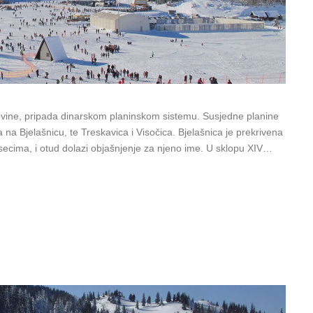
govine, pripada dinarskom planinskom sistemu. Susjedne planine
a na Bjelašnicu, te Treskavica i Visočica. Bjelašnica je prekrivena
ecima, i otud dolazi objašnjenje za njeno ime. U sklopu XIV…