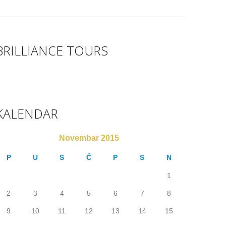
BRILLIANCE TOURS
KALENDAR
Novembar 2015
P
U
S
Č
P
S
N
1
2
3
4
5
6
7
8
9
10
11
12
13
14
15