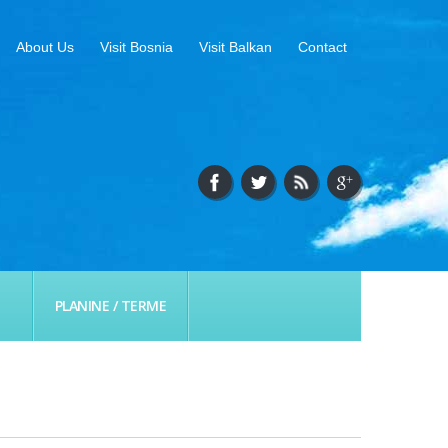
About Us
Visit Bosnia
Visit Balkan
Contact
PLANINE / TERME