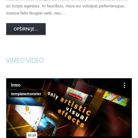
ac turpis egestas. In faucibus, risus eu volutpat pellentesque,
massa felis feugiat velit, nec…
OPŠIRNIJE...
VIMEO VIDEO