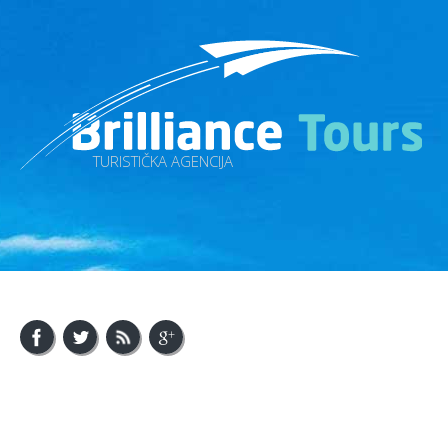
TURISTIČKA AGENCIJA
About Us
Visit Bosnia
Visit Balkan
Contact