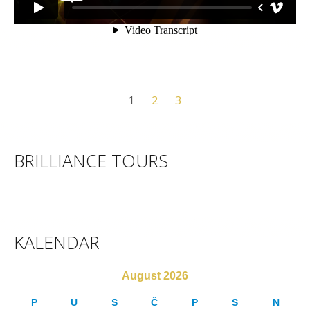
1
2
3
BRILLIANCE TOURS
KALENDAR
August 2026
P
U
S
Č
P
S
N