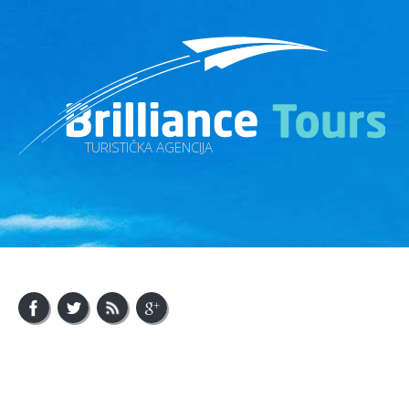
TURISTIČKA AGENCIJA
About Us
Visit Bosnia
Visit Balkan
Contact