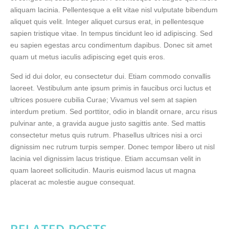
aliquam lacinia. Pellentesque a elit vitae nisl vulputate bibendum
aliquet quis velit. Integer aliquet cursus erat, in pellentesque
sapien tristique vitae. In tempus tincidunt leo id adipiscing. Sed
eu sapien egestas arcu condimentum dapibus. Donec sit amet
quam ut metus iaculis adipiscing eget quis eros.
Sed id dui dolor, eu consectetur dui. Etiam commodo convallis
laoreet. Vestibulum ante ipsum primis in faucibus orci luctus et
ultrices posuere cubilia Curae; Vivamus vel sem at sapien
interdum pretium. Sed porttitor, odio in blandit ornare, arcu risus
pulvinar ante, a gravida augue justo sagittis ante. Sed mattis
consectetur metus quis rutrum. Phasellus ultrices nisi a orci
dignissim nec rutrum turpis semper. Donec tempor libero ut nisl
lacinia vel dignissim lacus tristique. Etiam accumsan velit in
quam laoreet sollicitudin. Mauris euismod lacus ut magna
placerat ac molestie augue consequat.