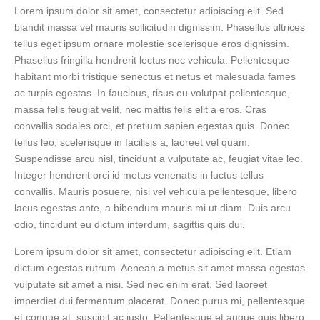
Lorem ipsum dolor sit amet, consectetur adipiscing elit. Sed
blandit massa vel mauris sollicitudin dignissim. Phasellus ultrices
tellus eget ipsum ornare molestie scelerisque eros dignissim.
Phasellus fringilla hendrerit lectus nec vehicula. Pellentesque
habitant morbi tristique senectus et netus et malesuada fames
ac turpis egestas. In faucibus, risus eu volutpat pellentesque,
massa felis feugiat velit, nec mattis felis elit a eros. Cras
convallis sodales orci, et pretium sapien egestas quis. Donec
tellus leo, scelerisque in facilisis a, laoreet vel quam.
Suspendisse arcu nisl, tincidunt a vulputate ac, feugiat vitae leo.
Integer hendrerit orci id metus venenatis in luctus tellus
convallis. Mauris posuere, nisi vel vehicula pellentesque, libero
lacus egestas ante, a bibendum mauris mi ut diam. Duis arcu
odio, tincidunt eu dictum interdum, sagittis quis dui.
Lorem ipsum dolor sit amet, consectetur adipiscing elit. Etiam
dictum egestas rutrum. Aenean a metus sit amet massa egestas
vulputate sit amet a nisi. Sed nec enim erat. Sed laoreet
imperdiet dui fermentum placerat. Donec purus mi, pellentesque
et congue at, suscipit ac justo. Pellentesque et augue quis libero