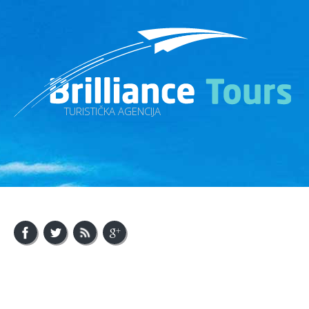
TURISTIČKA AGENCIJA
About Us
Visit Bosnia
Visit Balkan
Contact