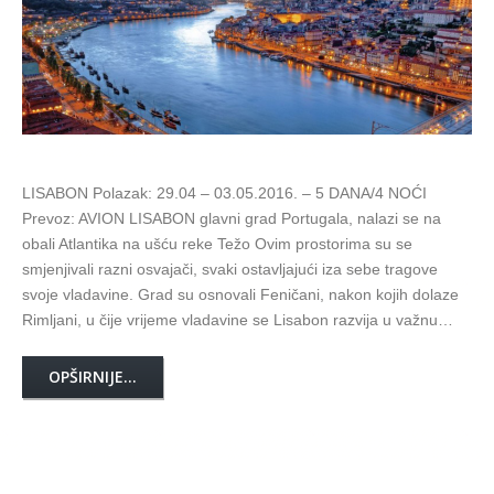
LISABON Polazak: 29.04 – 03.05.2016. – 5 DANA/4 NOĆI
Prevoz: AVION LISABON glavni grad Portugala, nalazi se na
obali Atlantika na ušću reke Težo Ovim prostorima su se
smjenjivali razni osvajači, svaki ostavljajući iza sebe tragove
svoje vladavine. Grad su osnovali Feničani, nakon kojih dolaze
Rimljani, u čije vrijeme vladavine se Lisabon razvija u važnu…
OPŠIRNIJE...