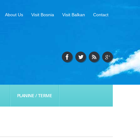
About Us
Visit Bosnia
Visit Balkan
Contact
PLANINE / TERME