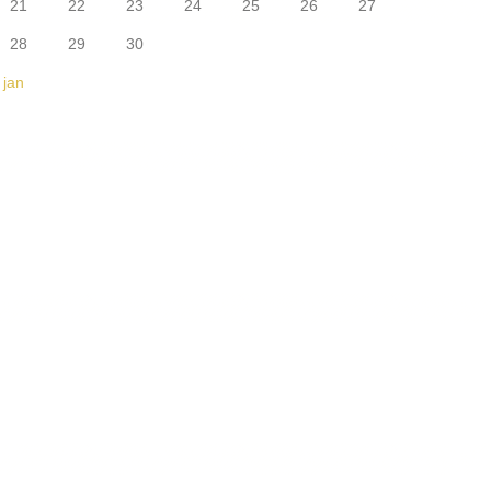
21
22
23
24
25
26
27
28
29
30
 jan