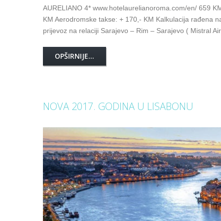
AURELIANO 4* www.hotelaurelianoroma.com/en/ 659 KM
KM Aerodromske takse: + 170,- KM Kalkulacija rađena
prijevoz na relaciji Sarajevo – Rim – Sarajevo ( Mistral A
OPŠIRNIJE...
NOVA 2017. GODINA U LISABONU