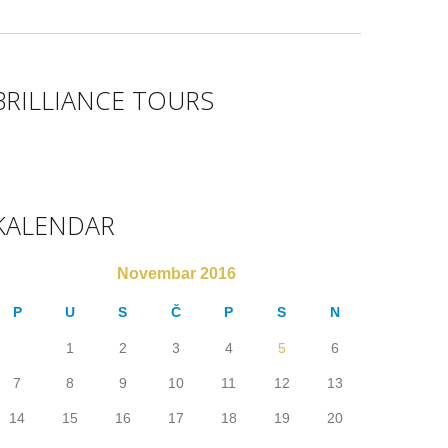
BRILLIANCE TOURS
KALENDAR
Novembar 2016
P
U
S
Č
P
S
N
1
2
3
4
5
6
7
8
9
10
11
12
13
14
15
16
17
18
19
20