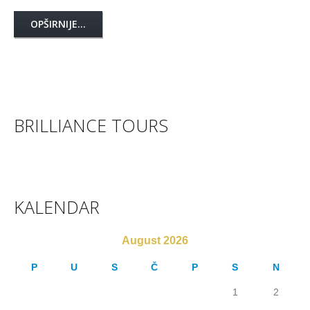
OPŠIRNIJE...
BRILLIANCE TOURS
KALENDAR
August 2026
P
U
S
Č
P
S
N
1
2