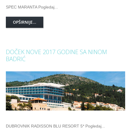
SPEC MARANTA Pogledaj...
OPŠIRNIJE...
DOČEK NOVE 2017 GODINE SA NINOM
BADRIĆ
DUBROVNIK RADISSON BLU RESORT 5* Pogledaj...