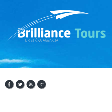
TURISTIČKA AGENCIJA
About Us
Visit Bosnia
Visit Balkan
Contact