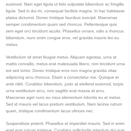
euismod. Nam eget ligula ut felis vulputate bibendum ac fringilla
ligula. Sed in dui mi, consequat facilisis magna. In hac habitasse
platea dictumst. Donec tristique faucibus suscipit. Maecenas
semper condimentum quam sed rhoncus. Pellentesque quis
sem eget orci tincidunt iaculis. Phasellus ornare, odio a rhoncus
bibendum, nunc enim congue eros, vel gravida mauris leo eu
metus.
Vestibulum sit amet feugiat metus. Aliquam egestas, urna at
mattis convallis, metus erat malesuada libero, non tincidunt urna
est sed tortor. Donec tristique eros non magna gravida vitae
adipiscing arcu rhoncus. Etiam a consectetur nisi. Quisque et
ante nibh. Curabitur bibendum, justo at eleifend euismod, turpis
urna vestibulum arcu, non sagittis erat massa at arcu.
Maecenas eget nunc eu risus elementum lobortis eu at metus.
Sed id mauris vel lacus pretium vestibulum. Nam lacinia rutrum
quam, tristique condimentum lacus ultrices nec.
Suspendisse potenti. Phasellus et imperdiet mauris. Sed in enim
eget erat rutrum tristique. Curabitur sollicitudin interdum dui quis