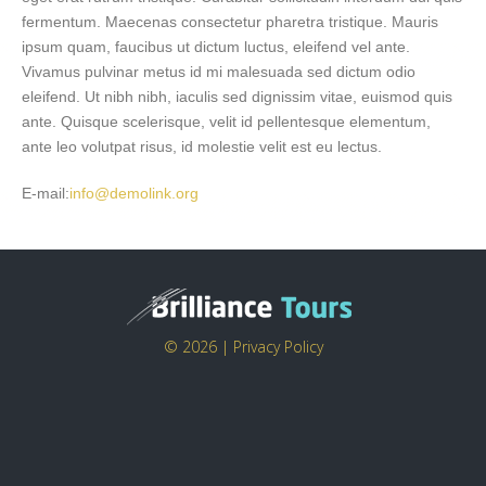
fermentum. Maecenas consectetur pharetra tristique. Mauris
ipsum quam, faucibus ut dictum luctus, eleifend vel ante.
Vivamus pulvinar metus id mi malesuada sed dictum odio
eleifend. Ut nibh nibh, iaculis sed dignissim vitae, euismod quis
ante. Quisque scelerisque, velit id pellentesque elementum,
ante leo volutpat risus, id molestie velit est eu lectus.
E-mail:
info@demolink.org
© 2026 |
Privacy Policy