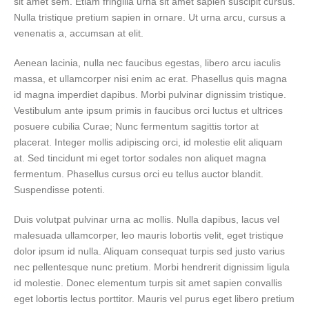
sit amet sem. Etiam fringilla urna sit amet sapien suscipit cursus.
Nulla tristique pretium sapien in ornare. Ut urna arcu, cursus a
venenatis a, accumsan at elit.
Aenean lacinia, nulla nec faucibus egestas, libero arcu iaculis
massa, et ullamcorper nisi enim ac erat. Phasellus quis magna
id magna imperdiet dapibus. Morbi pulvinar dignissim tristique.
Vestibulum ante ipsum primis in faucibus orci luctus et ultrices
posuere cubilia Curae; Nunc fermentum sagittis tortor at
placerat. Integer mollis adipiscing orci, id molestie elit aliquam
at. Sed tincidunt mi eget tortor sodales non aliquet magna
fermentum. Phasellus cursus orci eu tellus auctor blandit.
Suspendisse potenti.
Duis volutpat pulvinar urna ac mollis. Nulla dapibus, lacus vel
malesuada ullamcorper, leo mauris lobortis velit, eget tristique
dolor ipsum id nulla. Aliquam consequat turpis sed justo varius
nec pellentesque nunc pretium. Morbi hendrerit dignissim ligula
id molestie. Donec elementum turpis sit amet sapien convallis
eget lobortis lectus porttitor. Mauris vel purus eget libero pretium